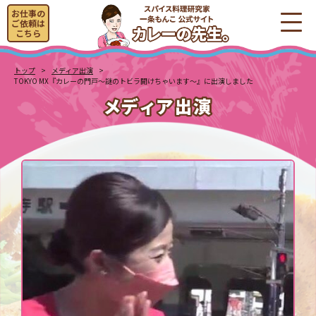
お仕事の
ご依頼は
こちら
トップ
メディア出演
TOKYO MX『カレーの門戸～謎のトビラ開けちゃいます～』に出演しました