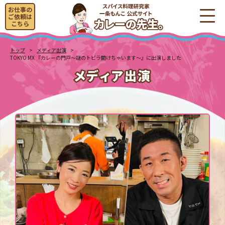
お仕事の
ご依頼は
こちら
トップ
メディア出演
TOKYO MX 『カレーの門戸～謎のトビラ開けちゃいます～』に出演しました